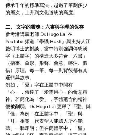
傳承千年的標準寫法，越過了筆劃多少
的層次，上升到文化道統的高度。
二、 文字的靈魂：六書與字理的保存
參考港講廣老師 Dr. Hugo Lai 在 
YouTube 頻道「學識 Hok6」與主持人江
啟明博士的對談，當中特別強調傳統漢
字（正體字）的構造大多符合「六書」
（指事、象形、形聲、會意、轉注、假
借）原理。每一筆、每一劃背後都有其
邏輯與故事。
例如，「愛」字在正體中中間有
「心」，傳達了「愛需用心」的會意精
神。若簡化為「爱」，字體蘊含的精神
便被削弱。Dr. Hugo Lai 更舉了「聖」與
「怪」為例：在正體字中，「聖」與
「耳」相關，代表聖人能聽人所不能
聽、一聽即明；但在簡體字中，「聖」