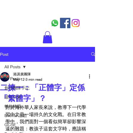
Post
All Posts
港講廣團隊
All Posts
May 12
3 min read
二揀一：「正體字」定係
創辦團隊手記
「繁體字」？
最新消息
特約轉載
對於海外華人家長來說，教導下一代學
習中文是一場持久的文化戰。在日常教
Events 活動
學中，我們面對一個看似簡單卻影響深
GCSE
遠的難題：教孩子這套文字時，應該稱