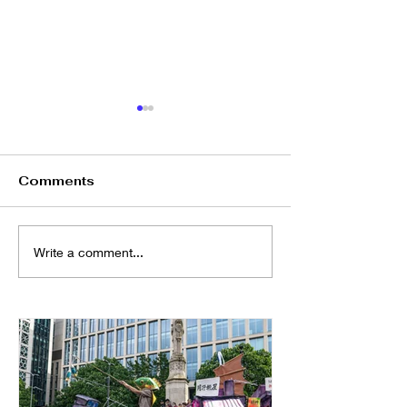
Comments
向文化羞恥感Say No
唔上堂，點可以
Write a comment...
備 GCSE中文?