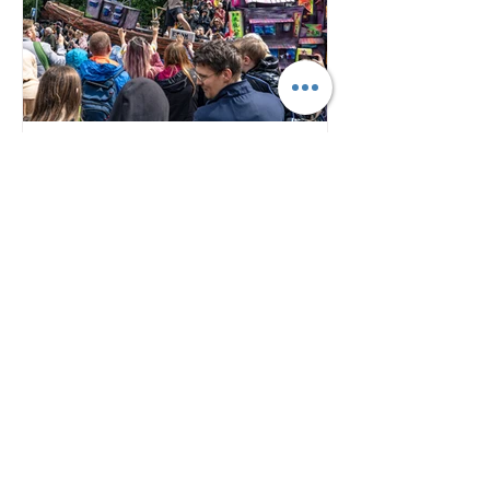
港講廣團隊
半魚半人嘅下一代：由香港
盧亭講起
啱啱過去嘅星期日（7月26日），英國
曼徹斯特街頭再次熱鬧起嚟，迎來一年
一度嘅 Manchester Day。今年巡遊入
面，香港文化社（Hong Kong Cultural
Community）聯同 PlayMud 同 Wio
Dance Studio 一齊登場，仲呼應英國將
2026 年定為「全國閱讀年」（National
Year of Reading），以香港作家西西