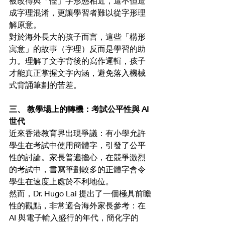
被改得與「怪」字形態相近，這不但造
成字理混淆，更讓學習者難以從字形理
解原意。
對於海外長大的孩子而言，這些「構形
寓意」的故事（字理）反而是學習的助
力。理解了文字背後的寫作邏輯，孩子
才能真正掌握文字內涵，避免落入機械
式背誦筆劃的苦差。
三、 教學場上的轉機：考試公平性與 AI 
世代
近來香港教育界出現爭議：有小學允許
學生在考試中使用簡體字，引發了公平
性的討論。家長普遍擔心，在競爭激烈
的考試中，書寫筆劃較多的正體字會令
學生在速度上處於不利地位。
然而，Dr. Hugo Lai 提出了一個極具前瞻
性的觀點，非常適合海外家長參考：在 
AI 與電子輸入盛行的年代，簡化字的