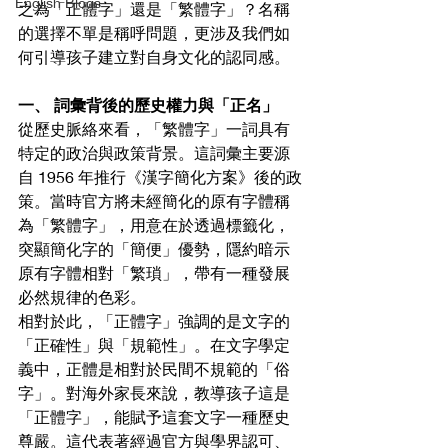
English Blogs
之為「正體字」還是「繁體字」？名稱
的選擇不單是稱呼問題，更涉及我們如
何引導孩子建立對自身文化的認同感。
一、 詞彙背後的歷史權力與「正名」
從歷史脈絡來看，「繁體字」一詞具有
特定的政治與政策背景。這詞彙主要源
自 1956 年推行《漢字簡化方案》後的政
策。當時官方將未經簡化的原有字體稱
為「繁體字」，用意在於透過標籤化，
突顯簡化字的「簡便」優勢，隱約暗示
原有字體相對「繁瑣」，帶有一種發展
必然規律的色彩。
相對於此，「正體字」強調的是文字的
「正確性」與「規範性」。在文字學定
義中，正體是相對於民間不規範的「俗
字」。對海外家長來說，教導孩子這是
「正體字」，能賦予這套文字一種歷史
尊嚴。這代表著經過官方與學界認可、