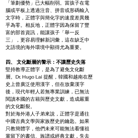
「筆劃優勢」已大幅削弱。當孩子在電
腦或平板上透過注音、拼音或形碼輸入
文字時，正體字與簡化字的速度差異幾
乎為零。相反地，正體字因為保留了豐
富的部首資訊，能讓孩子「舉一反
三」，更容易理解新詞彙，這在缺乏中
文語境的海外環境中顯得尤為重要。
四、 文化斷層的警示：不讓歷史失落
堅持教導正體字，是為了避免文化斷
層。Dr. Hugo Lai 提醒，韓國和越南在歷
史上曾廣泛使用漢字，但在放棄漢字
後，現代年輕人若無專業訓練，已無法
閱讀本國的古籍與歷史文獻，造成嚴重
的文化斷裂。
對於海外港人子弟來說，正體字是通往
中國古典文學與家族歷史的鑰匙。如果
只教簡體字，他們未來可能無法看懂祖
輩留下的書信、族譜或經典文獻，失去