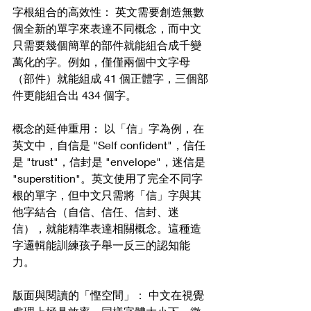
字根組合的高效性： 英文需要創造無數
個全新的單字來表達不同概念，而中文
只需要幾個簡單的部件就能組合成千變
萬化的字。例如，僅僅兩個中文字母
（部件）就能組成 41 個正體字，三個部
件更能組合出 434 個字。
概念的延伸重用： 以「信」字為例，在
英文中，自信是 "Self confident"，信任
是 "trust"，信封是 "envelope"，迷信是 
"superstition"。英文使用了完全不同字
根的單字，但中文只需將「信」字與其
他字結合（自信、信任、信封、迷
信），就能精準表達相關概念。這種造
字邏輯能訓練孩子舉一反三的認知能
力。
版面與閱讀的「慳空間」： 中文在視覺