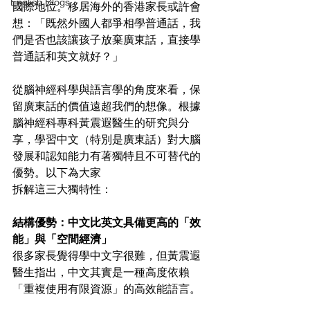
English Blogs
國際地位。移居海外的香港家長或許會
想：「既然外國人都爭相學普通話，我
們是否也該讓孩子放棄廣東話，直接學
普通話和英文就好？」
從腦神經科學與語言學的角度來看，保
留廣東話的價值遠超我們的想像。根據
腦神經科專科黃震遐醫生的研究與分
享，學習中文（特別是廣東話）對大腦
發展和認知能力有著獨特且不可替代的
優勢。以下為大家
拆解這三大獨特性：
結構優勢：中文比英文具備更高的「效
能」與「空間經濟」
很多家長覺得學中文字很難，但黃震遐
醫生指出，中文其實是一種高度依賴
「重複使用有限資源」的高效能語言。