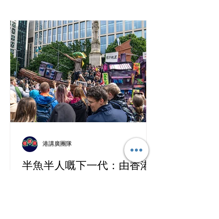
港講廣團隊
半魚半人嘅下一代：由香港
盧亭講起
啱啱過去嘅星期日（7月26日），英國
曼徹斯特街頭再次熱鬧起嚟，迎來一年