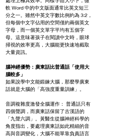
處理上極具效率。同樣字體大小下，微
軟 Word 中的中文版面通常比英文短三
分之一。雖然中英文字數比例約為 3:2，
但每個中文字佔用的空間僅約兩個英文
字母，而一個英文單字平均有五個字
母。這意味著孩子在閱讀中文時，眼球
掃視的效率更高，大腦能更快速地截取
大量資訊。
腦神經優勢：廣東話比普通話「使用大
腦較多」
如果說學中文能鍛鍊大腦，那麼學廣東
話就是大腦的「高強度重量訓練」。
音調複雜度激發全腦運作： 普通話只有
四個聲調，而廣東話保留了古漢語的
「九聲六調」。黃醫生從腦神經科學的
角度指出，要處理廣東話如此精細的音
高與音調變化，大腦不能單靠負責語言