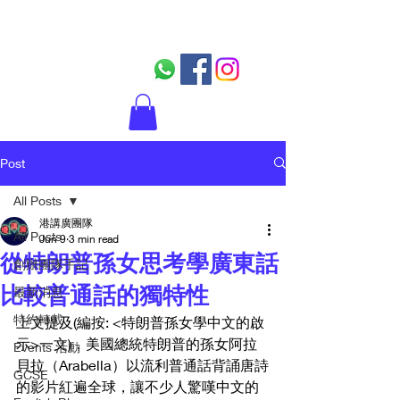
Post
All Posts
港講廣團隊
All Posts
Jun 9
3 min read
從特朗普孫女思考學廣東話
創辦團隊手記
比較普通話的獨特性
最新消息
特約轉載
上文提及(編按: <特朗普孫女學中文的啟
示>一文)，美國總統特朗普的孫女阿拉
Events 活動
貝拉（Arabella）以流利普通話背誦唐詩
GCSE
的影片紅遍全球，讓不少人驚嘆中文的