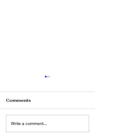
Comments
向文化羞恥感Say No
唔上堂，點可以
Write a comment...
備 GCSE中文?