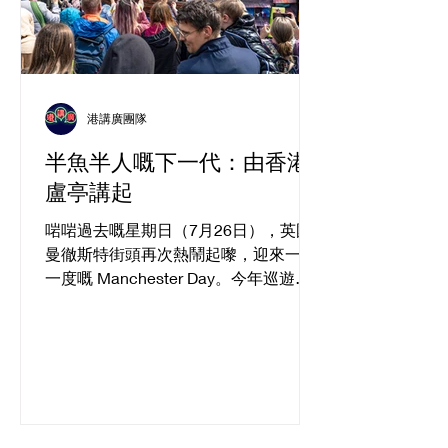
港講廣團隊
半魚半人嘅下一代：由香港
盧亭講起
啱啱過去嘅星期日（7月26日），英國
曼徹斯特街頭再次熱鬧起嚟，迎來一年
一度嘅 Manchester Day。今年巡遊入
面，香港文化社（Hong Kong Cultural
Community）聯同 PlayMud 同 Wio
Dance Studio 一齊登場，仲呼應英國將
2026 年定為「全國閱讀年」（National
Year of Reading），以香港作家西西
《浮城誌異》入面嘅「浮城」做靈感，
將香港嘅故事由書本帶到街頭。一艘色