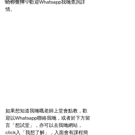
English Blogs
給你選擇，歡迎Whatsapp我哋查詢詳
情。
如果想知道我哋嘅老師上堂會點教，歡
迎以Whatsapp聯絡我哋，或者於下方留
言「想試堂」，亦可以去我哋網站，
click入「我想了解」，入面會有課程簡