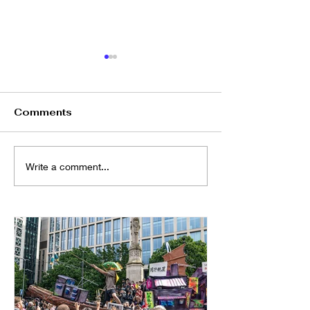
Comments
向文化羞恥感Say No
From “Chu Sh
Write a comment...
師表” to Daily
A Comparison
Chinese
Examinations 
UK and Hong