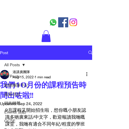
Post
All Posts
港講廣團隊
All Posts
Aug 15, 2022
1 min read
我們10月份的課程預告時
創辦團隊手記
間出咗啦!!
最新消息
特約轉載
Updated:
Sep 24, 2022
9月課程又開始招生啦，想你嘅小朋友認
Events 活動
識多啲廣東話/中文字，歡迎報讀我哋嘅
GCSE
課堂，我哋有適合不同年紀/程度的學班