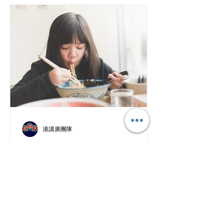
彩鮮明、充滿香港味道嘅「漁船」駛入
巡遊隊伍。船上載住嘅，唔單止係香港
文化同回憶，仲有我哋對「歸處」呢件
事嘅想像同追問。 而掌舵嘅，正正就係
香港民間傳說入面嗰個好特別嘅角色
——盧亭。 ｜傳說中的「盧亭」：半魚
半人，既似旅人亦似歸人 喺嶺南民間傳
說同《廣東新語》入面，盧亭係大嶼山
一帶半人半魚嘅神秘族群。相傳東晉末
年，盧循兵敗之後，部下逃到香港沿海
一帶，為咗避開朝廷追捕，長年隱居海
港講廣團隊
邊、靠海為生。久而久之，呢段經歷喺
向文化羞恥感Say No
後人想像之中，就慢慢變成咗「盧亭」
呢個半人半魚、游走喺海同陸之間嘅存
來自小編的一位澳洲治療師媽媽朋友
在。 而盧亭最特別嘅地方，就係佢唔完
Josephine自述: 有一日，囡囡Chelsea
全
喺學校，同學好自然咁問佢： 「你今日
早餐食咗咩呀？」 Chelsea 好開心咁
答： 「我食咗麵！」 係呀，Chelsea