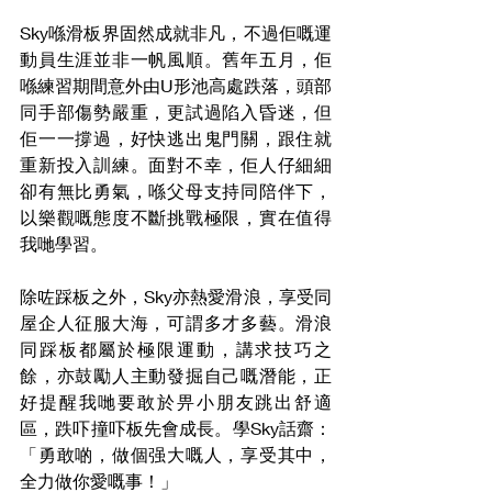
Sky喺滑板界固然成就非凡，不過佢嘅運
動員生涯並非一帆風順。舊年五月，佢
喺練習期間意外由U形池高處跌落，頭部
同手部傷勢嚴重，更試過陷入昏迷，但
佢一一撐過，好快逃出鬼門關，跟住就
重新投入訓練。面對不幸，佢人仔細細
卻有無比勇氣，喺父母支持同陪伴下，
以樂觀嘅態度不斷挑戰極限，實在值得
我哋學習。
除咗踩板之外，Sky亦熱愛滑浪，享受同
屋企人征服大海，可謂多才多藝。滑浪
同踩板都屬於極限運動，講求技巧之
餘，亦鼓勵人主動發掘自己嘅潛能，正
好提醒我哋要敢於畀小朋友跳出舒適
區，跌吓撞吓板先會成長。學Sky話齋：
「勇敢啲，做個强大嘅人，享受其中，
全力做你愛嘅事！」