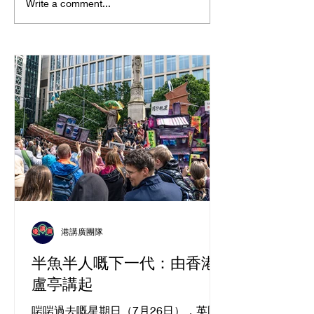
唔上堂，點可以
Write a comment...
備 GCSE中文?
港講廣團隊
半魚半人嘅下一代：由香港
盧亭講起
啱啱過去嘅星期日（7月26日），英國