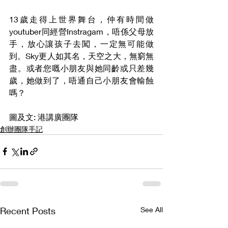
13歲走得上世界舞台，仲有時間做
youtuber同經營Instragam，唔係父母放
手，放心讓孩子去闖，一定無可能做
到。Sky更人如其名，天空之大，無窮無
盡。或者您嘅小朋友與她同齡或只差幾
歲，她做到了，唔通自己小朋友會輸蝕
嗎？
圖及文: 港講廣團隊
創辦團隊手記
Recent Posts
See All