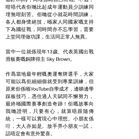
咁唔代表佢哋比起成年運動員少訓練同
埋無咁刻苦。佢哋從小就花時間訓練，
各人都身懷絕技，喺家人同國家嘅支持
下為國征戰，同時間亦不忘學習，需要
上堂同埋做功課，生活同正常人無異。
當中一位就係現年13歲、代表英國出戰
滑板賽嘅銅牌得主 Sky Brown。
作爲當地最年輕嘅奧運奪牌選手，大家
可能以爲佢細細個就受到專業訓練，但
原來佢係喺YouTube自學成才，邊睇邊學
踩板技巧，憑住過人天賦同不懈努力，
最終喺國際賽事創造奇跡！佢嘅故事向
我哋證明，只要有心，就算唔跟隨傳
統，一樣可以實現心中理想。小朋友係
咁
，大人亦如是。放手畀小朋友一試，
話唔定會有意外驚喜。