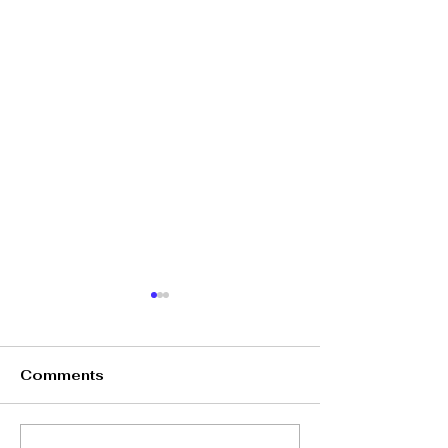
Comments
向文化羞恥感Say No