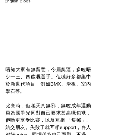
English Blogs
唔知大家有無留意，今屆奧運，多咗唔
少十三、四歲嘅選手。佢哋好多都集中
於新世代項目，例如BMX、滑板、室內
攀石等。
比賽時，佢哋天真無邪，無咗成年運動
員為國爭光同對自己要求甚高嘅包袱，
佢哋更享受比賽，以及互相 「集郵」、
結交朋友。失敗了就互相support，各人
都好enjoy，同埋係為自己而戰。不過，