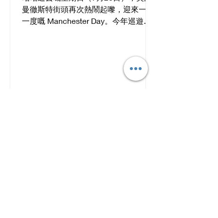
曼徹斯特街頭再次熱鬧起嚟，迎來一年
一度嘅 Manchester Day。今年巡遊入
面，香港文化社（Hong Kong Cultural
Community）聯同 PlayMud 同 Wio
Dance Studio 一齊登場，仲呼應英國將
2026 年定為「全國閱讀年」（National
Year of Reading），以香港作家西西
《浮城誌異》入面嘅「浮城」做靈感，
將香港嘅故事由書本帶到街頭。一艘色
彩鮮明、充滿香港味道嘅「漁船」駛入
巡遊隊伍。船上載住嘅，唔單止係香港
文化同回憶，仲有我哋對「歸處」呢件
事嘅想像同追問。 而掌舵嘅，正正就係
香港民間傳說入面嗰個好特別嘅角色
——盧亭。 ｜傳說中的「盧亭」：半魚
半人，既似旅人亦似歸人 喺嶺南民間傳
說同《廣東新語》入面，盧亭係大嶼山
一帶半人半魚嘅神秘族群。相傳東晉末