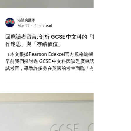
港講廣團隊
Mar 11
4 min read
回應讀者留言: 剖析 GCSE 中文科的「操
作迷思」與「存續價值」
（本文根據Pearson Edexcel官方規格編撰）
早前我們探討過 GCSE 中文科因缺乏廣東話口
試考官，導致許多身在英國的考生面臨「有試
無得考」的困境；文章刊出後，引起了讀者們
廣泛共鳴，並收到了接近 30 則留言。從來自
家長、現職教師及資深考官的反饋中，我們發
現這不僅僅是一個關於「尋找考官」的行政難
題，更是一場關於考試執行細節、學術認受
性，以至海外港人如何維繫文化根源的深度討
論。 綜合各方觀點，我們將讀者的回應歸納