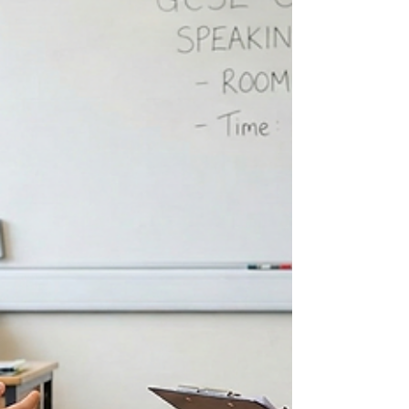
為三大核心議題，希望能為仍在迷惘中的家長
與教育同工提供更清晰的圖像。 一、口試現
場的專業博弈：書面語規限與口語演繹的平衡
在眾多留言中，討論最為熱烈的莫過於口試操
作的技術細節，特別是有關「照稿讀」與「廣
東話口語」之間的矛盾。有家長分享了令人啼
笑皆非的經歷，指出學校因缺乏專業師資，只
能安排IT人員充當考官，結果對方僅能以機械
式地朗讀題目上的書面語（如：「你喜歡什麼
科目？」），而非轉換為自然的廣東話口語
（如：「你鍾意乜嘢科？」），這無疑增加了
考生的心理負擔與理解障礙。 針對此現象，
多位具備前線經驗的教育工作者及現任考官在
留言區釐清了若