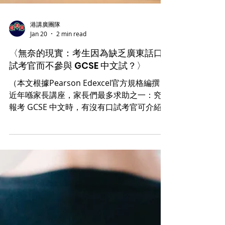
港講廣團隊
Jan 20
2 min read
〈無奈的現實：考生因為缺乏廣東話口
試考官而不參與 GCSE 中文試？〉
（本文根據Pearson Edexcel官方規格編撰）
近年喺家長講座，家長們最多求助之一：究竟
報考 GCSE 中文時，有沒有口試考官可介紹？
香港地少人多，由於城市規模細、交通便利，
考官無論自駕或者乘搭公共交通工具由一區到
另一區比較方便，但身在英國，由於各城市距
離遠、公共交通不算密集，跨區甚至跨市移動
都相當困難。正因如此，「找不到口試考官」
成為許多家庭放棄報考 GCSE 中文的原因之
一，亦構成整體制度上的結構性問題。 官方