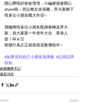
開心嘢唔好收收埋埋，小編梗係會開心
share啦～所以整左依張圖，畀大家睇下
咁多位小朋友嘅大作😤✨
我哋將咁多位小朋友既揮春轉送畀大
家，祝大家新一年虎年大吉、香港人
掂！🐯👍🏻
呢個行為正正就係借花敬佛啦🌸✨
#如果見到自己小朋友張揮春
#記得話畀
佢知
創辦團隊手記
最新消息