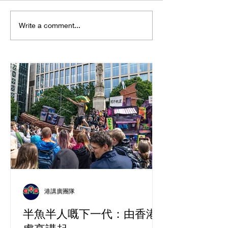
向文化羞恥感Say No
唔上堂，點可以
Write a comment...
備 GCSE中文?
港講廣團隊
半魚半人嘅下一代：由香港