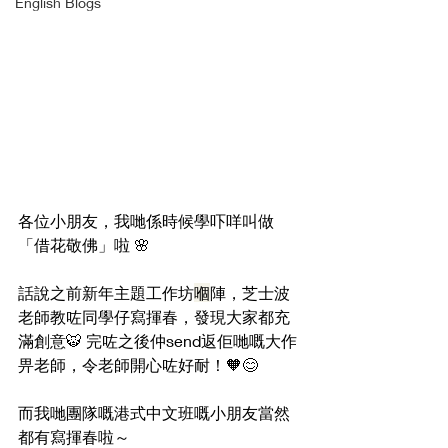
English Blogs
各位小朋友，我哋係時候學吓咩叫做
「借花敬佛」啦 🌸
話說之前新年主題工作坊
嗰
陣，芝士波
老師教咗同學仔寫揮春，發現大家都充
滿創意🐯 完咗之後仲send返佢哋嘅大作
畀老師，令老師開心咗好耐！🧡😊
而我哋團隊嘅港式中文班嘅小朋友當然
都有寫揮春啦～ 