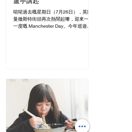
盧亭講起
啱啱過去嘅星期日（7月26日），英國
曼徹斯特街頭再次熱鬧起嚟，迎來一年
一度嘅 Manchester Day。今年巡遊入
面，香港文化社（Hong Kong Cultural
Community）聯同 PlayMud 同 Wio
Dance Studio 一齊登場，仲呼應英國將
2026 年定為「全國閱讀年」（National
Year of Reading），以香港作家西西
《浮城誌異》入面嘅「浮城」做靈感，
將香港嘅故事由書本帶到街頭。一艘色
彩鮮明、充滿香港味道嘅「漁船」駛入
巡遊隊伍。船上載住嘅，唔單止係香港
文化同回憶，仲有我哋對「歸處」呢件
事嘅想像同追問。 而掌舵嘅，正正就係
香港民間傳說入面嗰個好特別嘅角色
——盧亭。 ｜傳說中的「盧亭」：半魚
半人，既似旅人亦似歸人 喺嶺南民間傳
說同《廣東新語》入面，盧亭係大嶼山