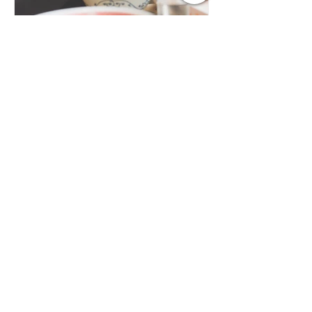
一帶半人半魚嘅神秘族群。相傳東晉末
年，盧循兵敗之後，部下逃到香港沿海
一帶，為咗避開朝廷追捕，長年隱居海
港講廣團隊
邊、靠海為生。久而久之，呢段經歷喺
向文化羞恥感Say No
後人想像之中，就慢慢變成咗「盧亭」
呢個半人半魚、游走喺海同陸之間嘅存
來自小編的一位澳洲治療師媽媽朋友
在。 而盧亭最特別嘅地方，就係佢唔完
Josephine自述: 有一日，囡囡Chelsea
全
喺學校，同學好自然咁問佢： 「你今日
早餐食咗咩呀？」 Chelsea 好開心咁
答： 「我食咗麵！」 係呀，Chelsea
真係好鍾意食麵，乜麵都鍾意。 佢完全
遺傳咗我個中國胃，早餐食麵都食得好
開心，我其實好感恩。 點知個同學就
話： 「嘩……好核突呀！你媽媽咁樣俾
你早餐食麵….」 一直以嚟，我哋都教
Chelsea：如果有人對你講啲唔尊重、
唔友善嘅說話，就去同老師講。 所以
Chelsea真係去咗。 老師同個小朋友解