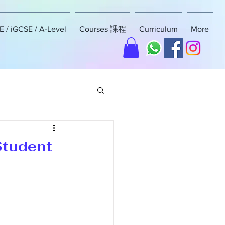
 / iGCSE / A-Level
Courses 課程
Curriculum
More
Student