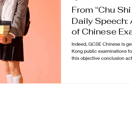
你早餐食麵，你會點答呀？」 
From “Chu Shi
「我會同佢哋講，唔同國家
Daily Speech:
鍾意食麵。」 （佢仲未識「
家」。） 我即刻話： 「好
of Chinese Ex
the UK and Ho
Indeed, GCSE Chinese is gen
Kong public examinations fo
this objective conclusion act
situation? When children are
GCSE or A-Level Chinese ex
might judge the situation ba
experiences: “Back in my da
the Gentleman’ (《論仁、論君子
Chen Leishi's Zither’ (
harder than wh