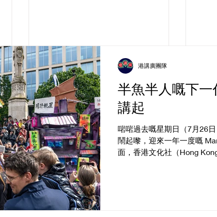
港講廣團隊
半魚半人嘅下一
講起
啱啱過去嘅星期日（7月26
鬧起嚟，迎來一年一度嘅 Manc
面，香港文化社（Hong Kong C
PlayMud 同 Wio Dance
2026 年定為「全國閱讀年」（Nat
Reading），以香港作家
做靈感，將香港嘅故事由書
充滿香港味道嘅「漁船」駛