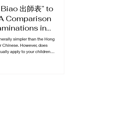
Chelsea好有自信咁答：
 Biao 出師表” to
都有唔同嘅食物。我同媽媽都
 A Comparison
文化」呢個詞，所以用咗「國
叻呀！」 我仲鼓勵佢，如果同
aminations in
ng Kong
erally simpler than the Hong
r Chinese. However, does
ually apply to your children's
 preparing to take the UK
aminations, some parents
sed on their own past
y, studying ‘On Humanity, On
》) and ‘Listening to
《聽陳蕾士的琴箏》 ) was way