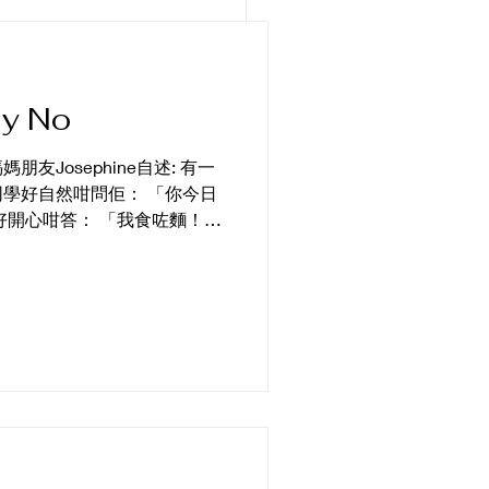
有我哋對「歸處」呢件事嘅想
don Lunar New Year
就係香港民間傳說入面嗰個好
說中的「盧亭」：半魚半人，
間傳說同《廣東新語》入面，
 No
嘅神秘族群。相傳東晉末年，
港沿海一帶，為咗避開朝廷追
友Josephine自述: 有一
生。久而久之，呢段經歷喺後
，同學好自然咁問佢： 「你今日
「盧亭」呢個半人半魚、游走
a 好開心咁答： 「我食咗麵！」
亭最特別嘅地方，就係佢唔完
意食麵，乜麵都鍾意。 佢完全遺
都食得好開心，我其實好感
嘩……好核突呀！你媽媽咁樣俾
哋都教Chelsea：如果有人
話，就去同老師講。 所以
同個小朋友解釋： 「每個文化都
ea屋企早餐食麵，係完全冇問題
企同我分享呢件事，我第一件係讚
勇敢呀，識得保護自己，去搵老師
「咁如果下次同學再問你，點解