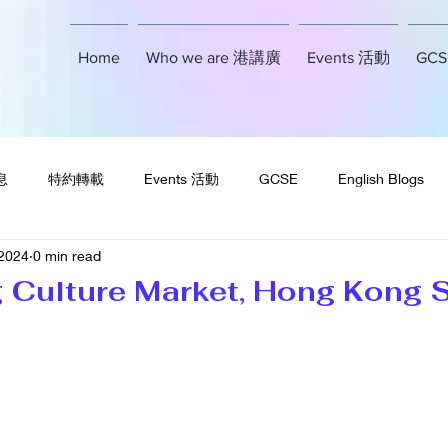
Home
Who we are 港講廣
Events 活動
GCSE
息
特約轉載
Events 活動
GCSE
English Blogs
 2024
0 min read
 Culture Market, Hong Kong 