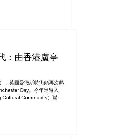
代：由香港盧亭
日），英國曼徹斯特街頭再次熱
hester Day。今年巡遊入
ultural Community）聯同
 Studio 一齊登場，仲呼應英國將
ional Year of
西西《浮城誌異》入面嘅「浮城」
本帶到街頭。一艘色彩鮮明、
入巡遊隊伍。船上載住嘅，唔