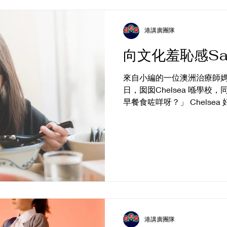
單止係香港文化同回憶，仲
元宵節廣東話中文班試堂
Lon
像同追問。 而掌舵嘅，正正
Fair
@Altrincham
特別嘅角色——盧亭。 ｜傳
港講廣團隊
既似旅人亦似歸人 喺嶺南民
向文化羞恥感Say
盧亭係大嶼山一帶半人半魚
盧循兵敗之後，部下逃到香
來自小編的一位澳洲治療師媽媽朋
捕，長年隱居海邊、靠海為
日，囡囡Chelsea 喺學校
人想像之中，就慢慢變成咗
早餐食咗咩呀？」 Chelse
喺海同陸之間嘅存在。 而盧
係呀，Chelsea 真係好鍾
全
傳咗我個中國胃，早餐食麵
恩。 點知個同學就話： 「
你早餐食麵….」 一直以嚟，我
對你講啲唔尊重、唔友善嘅說
Chelsea真係去咗。 老師
有唔同嘅飲食習慣。Chels
㗎。」 Chelsea返到屋
佢。 「Chelsea，你好
港講廣團隊
幫手。」 之後我再問佢： 