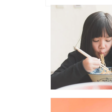
🎲 Happy Hour: 懷舊香港
Boardgame Night 🎉@
Kargo MKT