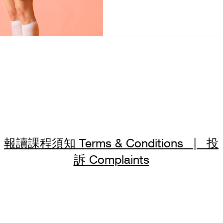
situation? When children are
GCSE or A-Level Chinese ex
might judge the situation ba
experiences: “Back in my da
the Gentleman’ (《論仁、論君子
Chen Leishi's Zither’ (
harder than wh
報讀課程須知 Terms & Conditions | 投
訴 Complaints