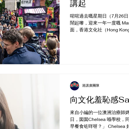
講起
啱啱過去嘅星期日（7月26
鬧起嚟，迎來一年一度嘅 Manc
面，香港文化社（Hong Kong C
PlayMud 同 Wio Dance
2026 年定為「全國閱讀年」（Nat
Reading），以香港作家
做靈感，將香港嘅故事由書
充滿香港味道嘅「漁船」駛
單止係香港文化同回憶，仲
🎲 Happy Hour: 懷舊香港
元宵
像同追問。 而掌舵嘅，正正
Boardgame Night 🎉@
@Al
特別嘅角色——盧亭。 ｜傳
港講廣團隊
Kargo MKT
既似旅人亦似歸人 喺嶺南民
向文化羞恥感Say
盧亭係大嶼山一帶半人半魚
盧循兵敗之後，部下逃到香
來自小編的一位澳洲治療師媽媽朋
捕，長年隱居海邊、靠海為
日，囡囡Chelsea 喺學校
人想像之中，就慢慢變成咗
早餐食咗咩呀？」 Chelse
喺海同陸之間嘅存在。 而盧