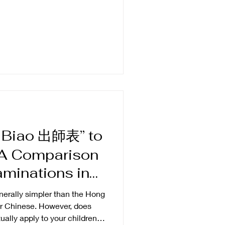
意食麵，乜麵都鍾意。 佢完全遺
都食得好開心，我其實好感
嘩……好核突呀！你媽媽咁樣俾
哋都教Chelsea：如果有人
話，就去同老師講。 所以
同個小朋友解釋： 「每個文化都
ea屋企早餐食麵，係完全冇問題
企同我分享呢件事，我第一件係讚
勇敢呀，識得保護自己，去搵老師
「咁如果下次同學再問你，點解
Chelsea好有自信咁答：
 Biao 出師表” to
都有唔同嘅食物。我同媽媽都
 A Comparison
文化」呢個詞，所以用咗「國
叻呀！」 我仲鼓勵佢，如果同
aminations in
ng Kong
erally simpler than the Hong
r Chinese. However, does
ually apply to your children's