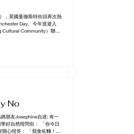
日），英國曼徹斯特街頭再次熱
hester Day。今年巡遊入
ultural Community）聯同
 Studio 一齊登場，仲呼應英國將
ional Year of
西西《浮城誌異》入面嘅「浮城」
本帶到街頭。一艘色彩鮮明、
入巡遊隊伍。船上載住嘅，唔
有我哋對「歸處」呢件事嘅想
節廣東話中文班試堂
就係香港民間傳說入面嗰個好
trincham
說中的「盧亭」：半魚半人，
間傳說同《廣東新語》入面，
 No
嘅神秘族群。相傳東晉末年，
港沿海一帶，為咗避開朝廷追
友Josephine自述: 有一
生。久而久之，呢段經歷喺後
，同學好自然咁問佢： 「你今日
「盧亭」呢個半人半魚、游走
a 好開心咁答： 「我食咗麵！」
亭最特別嘅地方，就係佢唔完