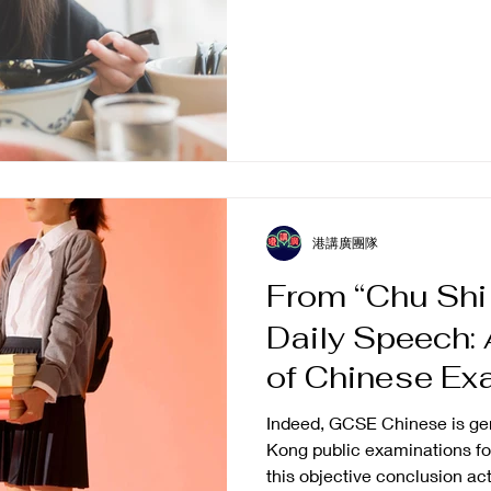
係呀，Chelsea 真係好鍾
全
傳咗我個中國胃，早餐食麵
恩。 點知個同學就話： 「
你早餐食麵….」 一直以嚟，我
對你講啲唔尊重、唔友善嘅說
Chelsea真係去咗。 老師
有唔同嘅飲食習慣。Chels
㗎。」 Chelsea返到屋
佢。 「Chelsea，你好
港講廣團隊
幫手。」 之後我再問佢： 
你早餐食麵，你會點答呀？」 
From “Chu Shi
「我會同佢哋講，唔同國家
Daily Speech:
鍾意食麵。」 （佢仲未識「
家」。） 我即刻話： 「好
of Chinese Ex
the UK and Ho
Indeed, GCSE Chinese is gen
Kong public examinations fo
this objective conclusion act