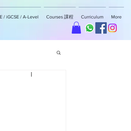
 / iGCSE / A-Level
Courses 課程
Curriculum
More