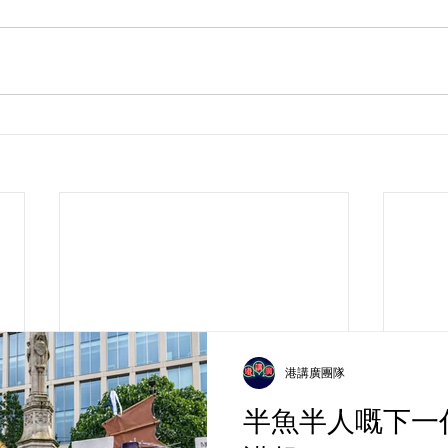
港講廣團隊
半魚半人嘅下一